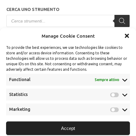
CERCA UNO STRUMENTO
Products
search
Manage Cookie Consent
TERMINI E CONDIZIONI
To provide the best experiences, we use technologies like cookies to
store and/or access device information. Consenting to these
Modalità di Vendita
technologies will allow us to process data such as browsing behavior or
unique IDs on this site. Not consenting or withdrawing consent, may
Modalità di Pagamento
adversely affect certain features and functions.
Diritto di Recesso
Functional
Sempre attivo
Spedizioni e Consegne
Statistics
Statistics
Termini e condizioni
Dichiarazione sulla Privacy (UE)
Marketing
Marketin
Cookie Policy (UE)
Accept
Gestisci Cookies