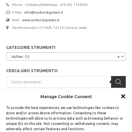
Phone : Cellulare/WhatsApp: +39 342 1748903
E-Mail :
info@sunburstguitars.it
Web :
www.sunburstguitars.it
Via Montevideo 47-49/R, 16129 Genova, Italia
CATEGORIE STRUMENTI
Höfner (1)
×
CERCA UNO STRUMENTO
Products
search
Manage Cookie Consent
TERMINI E CONDIZIONI
To provide the best experiences, we use technologies like cookies to
store and/or access device information. Consenting to these
Modalità di Vendita
technologies will allow us to process data such as browsing behavior or
unique IDs on this site. Not consenting or withdrawing consent, may
Modalità di Pagamento
adversely affect certain features and functions.