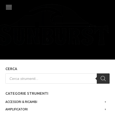
Ritter
Non è stato trovato nessun prodotto che corrisponde
alla tua selezione.
FILTRA PER PREZZO
CERCA
Products
search
CATEGORIE STRUMENTI
ACCESSORI & RICAMBI
+
AMPLIFICATORI
+