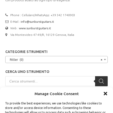
Phone : Cellulare/WhatsApp: +39 342 1748903
E-Mail :
info@sunburstguitars.it
Web :
www.sunburstguitars.it
Via Montevideo 47-49/R, 16129 Genova, Italia
CATEGORIE STRUMENTI
Ritter (0)
×
CERCA UNO STRUMENTO
Products
search
Manage Cookie Consent
TERMINI E CONDIZIONI
To provide the best experiences, we use technologies like cookies to
store and/or access device information. Consenting to these
Modalità di Vendita
technologies will allow us to process data such as browsing behavior or